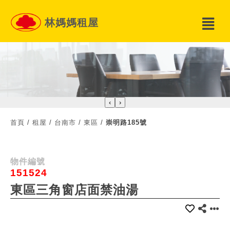
林媽媽租屋
‹
›
首頁
/
租屋
/
台南市
/
東區
/
崇明路185號
物件編號
151524
東區三角窗店面禁油湯