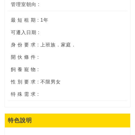
管理室朝向 :
最 短 租 期 : 1年
可遷入日期 :
身 份 要 求 : 上班族．家庭．
開 伙 條 件 :
飼 養 寵 物 :
性 別 要 求 : 不限男女
特 殊 需 求 :
特色說明