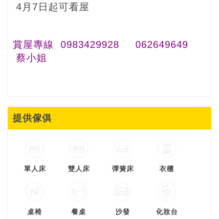
4月7日起可看屋
賞屋專線
0983429928
062649649
蔡小姐
提供傢俱
單人床
雙人床
彈簧床
衣櫃
桌椅
餐桌
沙發
化妝台