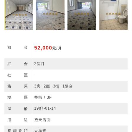
52,000
租金
元/月
押金
2個月
-
社區
格局
3房 2廳 3衛 1陽台
樓層
整棟 / 3F
1987-01-14
屋齡
用途
透天店面
產權登記
未核實