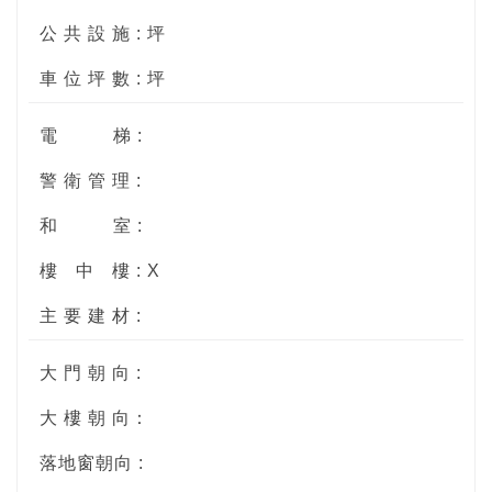
公 共 設 施 : 坪
車 位 坪 數 : 坪
電
梯 :
警 衛 管 理 :
和
室 :
樓
中
樓 : X
主 要 建 材 :
大 門 朝 向 :
大 樓 朝 向：
落地窗朝向 :