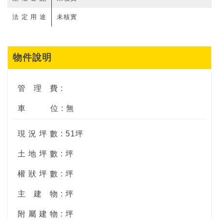
法定用途
未核實
物件說明
管
理
費 :
車
位 : 無
現 況 坪 數 : 51坪
土 地 坪 數 : 坪
權 狀 坪 數 : 坪
主
建
物 : 坪
附 屬 建 物 : 坪