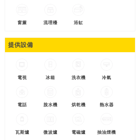
窗簾
流理檯
浴缸
提供設備
電視
冰箱
洗衣機
冷氣
電話
脫水機
烘乾機
熱水器
瓦斯爐
微波爐
電磁爐
抽油煙機