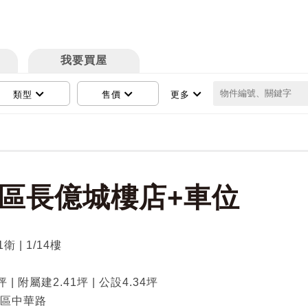
我要買屋
類型
售價
更多
區長億城樓店+車位
1衛 | 1/14樓
坪
坪 | 附屬建2.41坪 | 公設4.34坪
區中華路