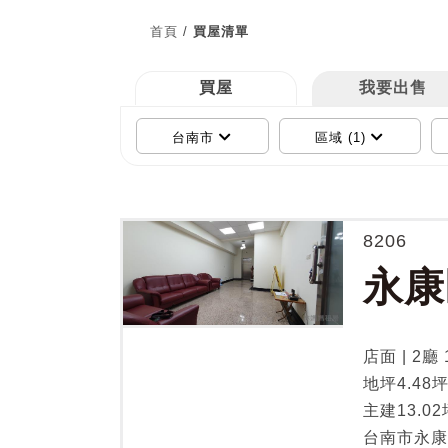
首頁
/
買屋清單
買屋
我要出售
台南市
區域 (1)
8206
永康
店面 | 2廳 
地坪4.48
主建13.02
台南市永康