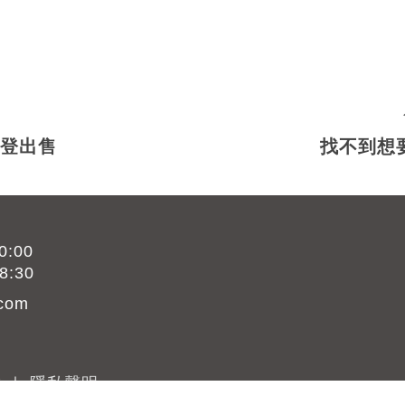
售
刊登出售
找不到想
:00
:30
com
載
｜
隱私聲明