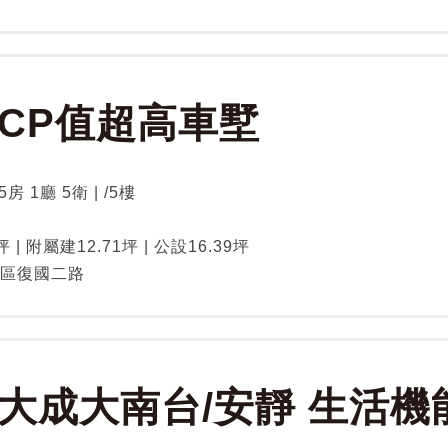
CP值超高車墅
房 1廳 5衛 | /5樓
坪
坪 | 附屬建12.71坪 | 公設16.39坪
區復國二路
大成大南台/安靜 生活機