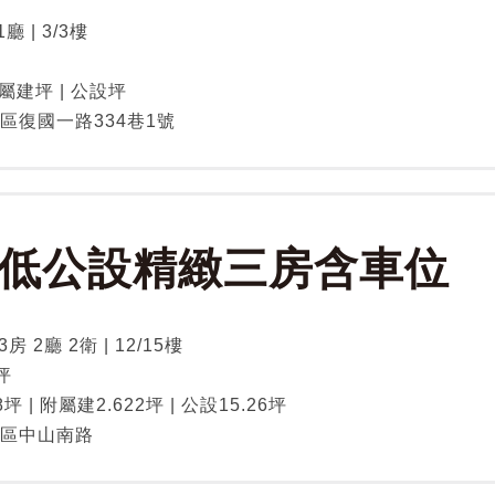
1廳 | 3/3樓
附屬建坪 | 公設坪
區復國一路334巷1號
低公設精緻三房含車位
房 2廳 2衛 | 12/15樓
坪
8坪 | 附屬建2.622坪 | 公設15.26坪
區中山南路