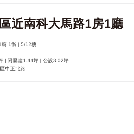
區近南科大馬路1房1廳
1廳 1衛 | 5/12樓
坪
坪 | 附屬建1.44坪 | 公設3.02坪
區中正北路