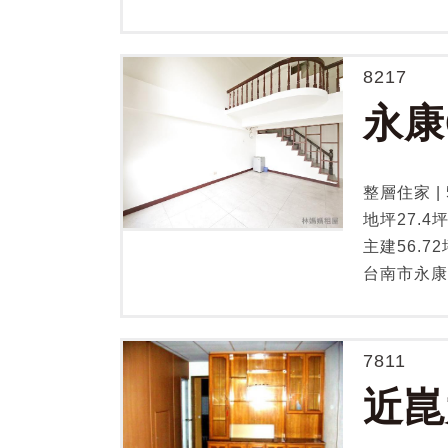
8217
永康
整層住家 | 5
地坪27.4
主建56.72
台南市永康
7811
近崑