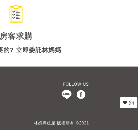
房客求購
要的? 立即委託林媽媽
FOLLOW US
(
0
)
林媽媽租屋 版權所有 ©2021